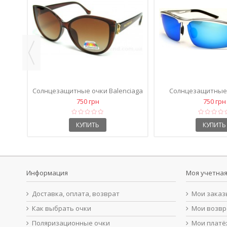
Солнцезащитные очки 599 TR 90
Солнцезащитные оч
поляризационные коричневые
Benz 737 кор
750 грн
750 грн
КУПИТЬ
КУПИТЬ
125
Информация
Моя учетная
Доставка, оплата, возврат
Мои заказ
Как выбрать очки
Мои возв
Поляризационные очки
Мои платё