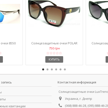
ки Mercedes-
Солнцезащитные очки 1821
Солнцеза
ичневые
коричневые
750 грн
КУПИТЬ
 запись
Контактная информация
Солнцезащитные очки LuxTren
ы
Украина, г. Днепр
раты
(068) 888-46-28, (095) 888-46-2
жные квитанции