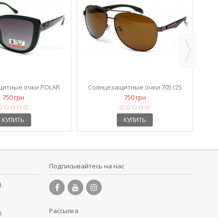
щитные очки 1821
Солнцезащитные очки 1821
синие
черные
750 грн
750 грн
КУПИТЬ
КУПИТЬ
Подписывайтесь на нас
d
Рассылка
8