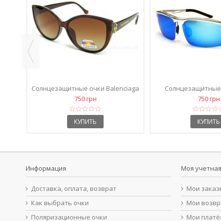
Солнцезащитные очки 599 TR 90
Солнцезащитные оч
поляризационные коричневые
Benz 737 кор
750 грн
750 грн
КУПИТЬ
КУПИТЬ
125
Информация
Моя учетная
Доставка, оплата, возврат
Мои заказ
Как выбрать очки
Мои возв
Поляризационные очки
Мои платё