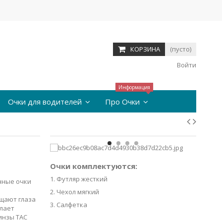
КОРЗИНА
(пусто)
Войти
Информация
Очки для водителей
Про Очки
Очки комплектуются:
1. Футляр жесткий
нные очки
2. Чехол мягкий
щают глаза
3. Салфетка
елает
инзы ТАС