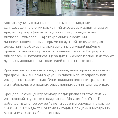
Ковель. Купить очки солнечные в Ковеле. Модные
солнцезащитные очки как летний аксессуар и защита глаз от
вредного ультрафиолета. Купить очки для водителей
антифары хамелеоны (фотохромные) с желтыми
линзами, коричневыми, серыми по лучшей цене. Очки для
вождения и рыбаков поляризационные лучший выбор от
прямых солнечных лучей и отраженных бликов. Регулярно
обновляемый каталог солнцезащитных очков весной и летом от
лучших мировых производителей солнечных очков.
Круглые очки, овальные, квадратные, авиаторы зеркальные с
прозрачными линзами в крупных пластиковых оправах или
изящных металлических. Очки поляризационные, градиентные
и антибликовые в модных современных оригинальных очках.
Брендовые очки диктуют моду, подчеркивая статус, стиль и
изысканный вкус своего владельца. Магазин "LuxTrend"
работает в Днепре более 15 лет и зарегистрирован на картах
"GOOGLE" и "Яндекс". Поэтому выгодные покупки в интернет-
магазине являются безопасными.