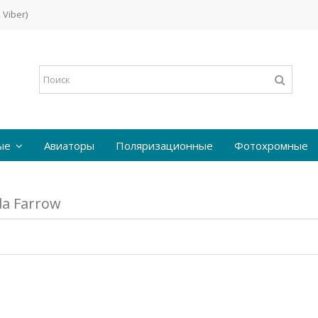
 Viber)
ые
Авиаторы
Поляризационные
Фотохромные
a Farrow