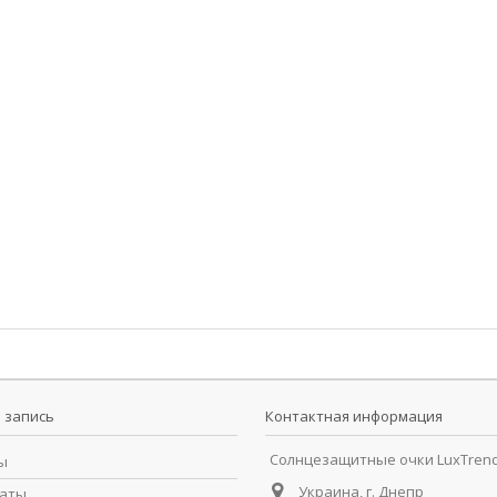
 запись
Контактная информация
Солнцезащитные очки LuxTren
ы
Украина, г. Днепр
раты