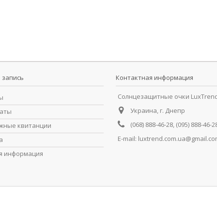
 запись
Контактная информация
Солнцезащитные очки LuxTren
ы
Украина, г. Днепр
раты
(068) 888-46-28, (095) 888-46-2
жные квитанции
E-mail:
luxtrend.com.ua@gmail.c
а
я информация