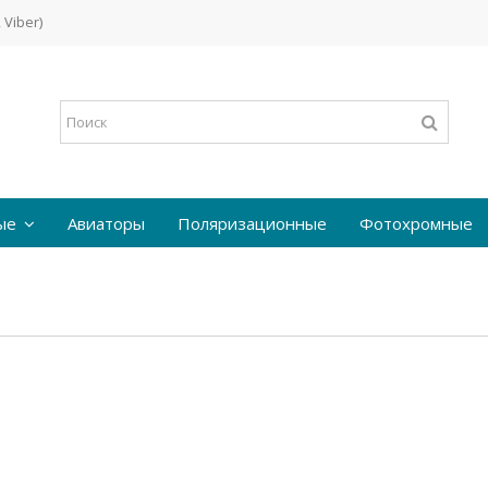
 Viber)
ые
Авиаторы
Поляризационные
Фотохромные